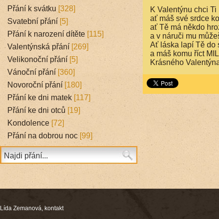
Přání k svátku
[328]
K Valentýnu chci Ti 
ať máš své srdce k
Svatební přání
[5]
ať Tě má někdo hro
Přání k narození dítěte
[115]
a v náruči mu můžeš
Ať láska lapí Tě do 
Valentýnská přání
[269]
a máš komu říct MI
Velikonoční přání
[5]
Krásného Valentýna
Vánoční přání
[360]
Novoroční přání
[180]
Přání ke dni matek
[117]
Přání ke dni otců
[19]
Kondolence
[72]
Přání na dobrou noc
[99]
Lída Zemanová,
kontakt