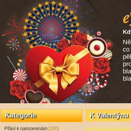
Kd
Ně
co
pě
pro
bl
bl
Kategorie
K Valentýnu c
Přání k narozeninám
[280]