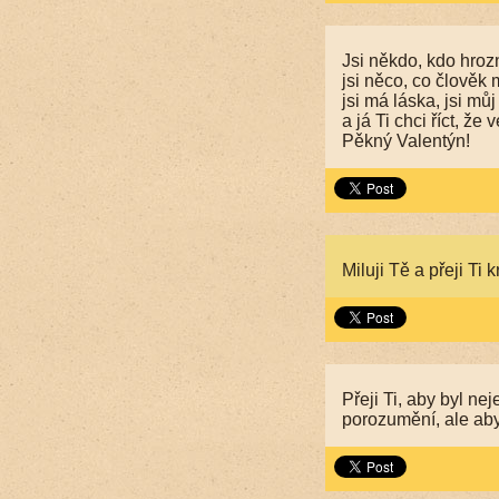
Jsi někdo, kdo hro
jsi něco, co člověk
jsi má láska, jsi mů
a já Ti chci říct, ž
Pěkný Valentýn!
Miluji Tě a přeji Ti
Přeji Ti, aby byl ne
porozumění, ale aby