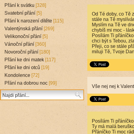
Přání k svátku
[328]
Svatební přání
[5]
Od Té doby, co Tě 
stále na Tě myslívá
Přání k narození dítěte
[115]
Myslím na Tě ve dne
Valentýnská přání
[269]
chybíš mi moc - lásk
Posílám Ti přáníčko
Velikonoční přání
[5]
chci být s Tebou, zla
Vánoční přání
[360]
Přeji, co se stále př
miluji Tě, Tvoje Da
Novoroční přání
[180]
Přání ke dni matek
[117]
Přání ke dni otců
[19]
Kondolence
[72]
Přání na dobrou noc
[99]
Vše nej nej k Valen
Posílám Ti přáníčko
Ty má malá beruško
Přáníčko Ti moc rá