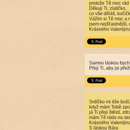
protože Tě moc rád
Děkuji Ti, zlatíčko,
co vše děláš, kočičk
Vážím si Tě moc a 
jsem nejšťastnější, 
Krásného Valentýna 
Samou láskou bych 
Přeji Ti, aby jsi pře
Srdíčko mi tiše buší
když mám Tobě zprá
já Ti přeji štěstí, zdr
mám Tě ráda na sto
Krásného Valentýna
S láskou Bára