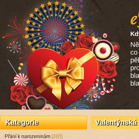
Kd
Ně
co
pě
pro
bl
bl
Kategorie
Valentýnská 
Přání k narozeninám
[280]