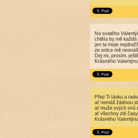
Na svatého Valentý
chtěla by mě každá 
jen ta moje nejdražš
ze srdce mě nesnáš
Dej mi, prosím, ješt
Krásného Valentýna
Přeji Ti lásku a rado
ať nemáš žádnou st
ať muže svých snů 
ať všechny zlé časy
Krásného Valentýna